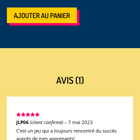
AJOUTER AU PANIER
AVIS (1)
Note
5
sur
JLP06
(client confirmé)
–
7 mai 2023
5
C’est un jeu qui a toujours rencontré du succès
auprès de mes apprenants!