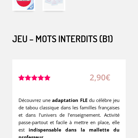
JEU – MOTS INTERDITS (B1)
2,90
€
Noté
5.00
sur 5
basé sur
Découvrez une
adaptation FLE
du célèbre jeu
notation
de tabou classique dans les familles françaises
client
et dans l’univers de l’enseignement. Activité
passe-partout et facile à mettre en place, elle
est
indispensable dans la mallette du
professeur
.