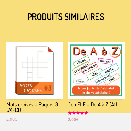
PRODUITS SIMILAIRES
PRODUITS SIMILAIRES
Mots croisés – Paquet 3
Jeu FLE – De A à Z (A1)
(A1-C1)
2,90
€
Note
2,00
€
5.00
sur 5