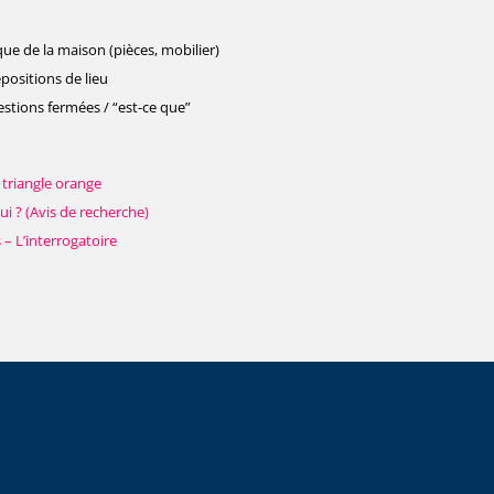
ique de la maison (pièces, mobilier)
épositions de lieu
estions fermées / “est-ce que”
e triangle orange
qui ? (Avis de recherche)
 – L’interrogatoire