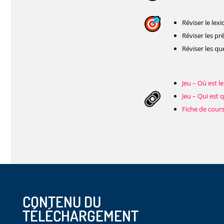
Réviser le lex
Réviser les pr
Réviser les qu
Jeu – Où est l
Jeu – Qui est 
Fiche de cours
CONTENU DU
TÉLÉCHARGEMENT