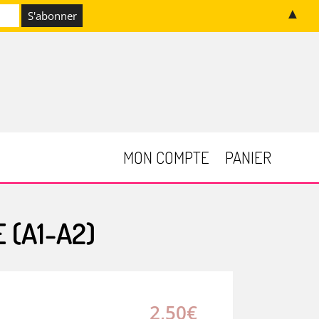
▲
MON COMPTE
PANIER
 (A1-A2)
2,50
€