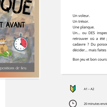
Un voleur.
Un trésor.
Une planque.
Un… ou DES inspect
retrouver où a été 
cadavre ? Du poiso
décider… mais faites 
Bon jeu et bon cours
A1 – A2
20 minutes envir