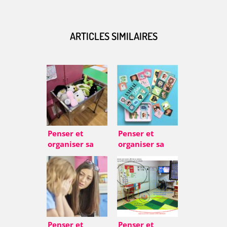
ARTICLES SIMILAIRES
Penser et
Penser et
organiser sa
organiser sa
salle de classe
salle de classe
enfants FLE – 7)
enfants FLE – 3)
L’espace
Respecter
d’attente + le
l’aspect
choix de la
scolaire de la
salle
classe
Penser et
Penser et