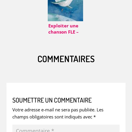
systématiser le
rangement et
le soin du
matériel
Exploiter une
chanson FLE –
Exemple
autour d’une
chanson pour
COMMENTAIRES
enfants
SOUMETTRE UN COMMENTAIRE
Votre adresse e-mail ne sera pas publiée.
Les
champs obligatoires sont indiqués avec
*