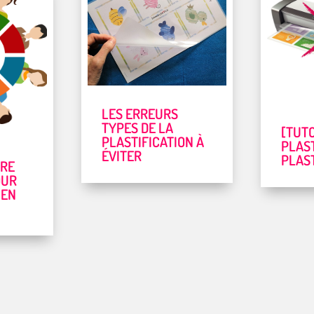
LES ERREURS
TYPES DE LA
[TUT
PLASTIFICATION À
PLAST
ÉVITER
PLAST
IRE
OUR
 EN