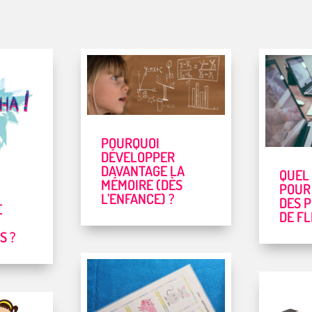
POURQUOI
DÉVELOPPER
DAVANTAGE LA
QUEL
MÉMOIRE (DÈS
POUR
L’ENFANCE) ?
DES 
E
DE FL
S ?